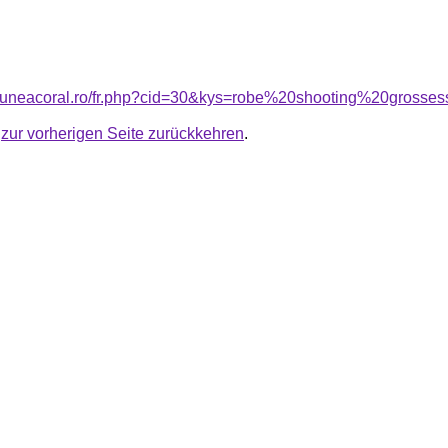
nsiuneacoral.ro/fr.php?cid=30&kys=robe%20shooting%20gross
u
zur vorherigen Seite zurückkehren
.