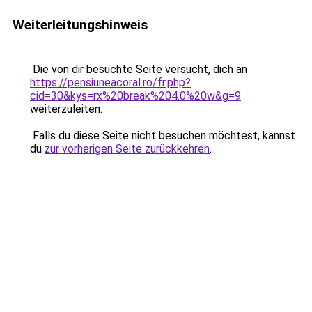
Weiterleitungshinweis
Die von dir besuchte Seite versucht, dich an
https://pensiuneacoral.ro/fr.php?
cid=30&kys=rx%20break%204.0%20w&g=9
weiterzuleiten.
Falls du diese Seite nicht besuchen möchtest, kannst
du
zur vorherigen Seite zurückkehren
.