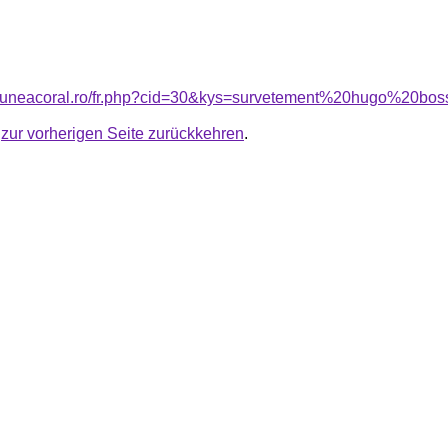
nsiuneacoral.ro/fr.php?cid=30&kys=survetement%20hugo%20
u
zur vorherigen Seite zurückkehren
.