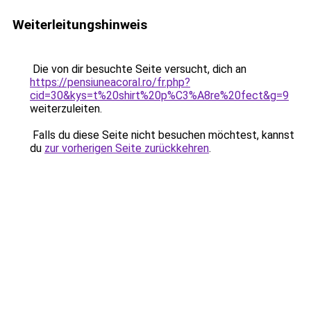
Weiterleitungshinweis
Die von dir besuchte Seite versucht, dich an
https://pensiuneacoral.ro/fr.php?
cid=30&kys=t%20shirt%20p%C3%A8re%20fect&g=9
weiterzuleiten.
Falls du diese Seite nicht besuchen möchtest, kannst
du
zur vorherigen Seite zurückkehren
.