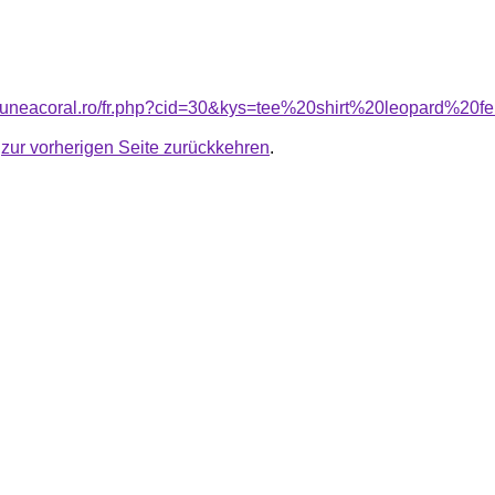
nsiuneacoral.ro/fr.php?cid=30&kys=tee%20shirt%20leopard%2
u
zur vorherigen Seite zurückkehren
.