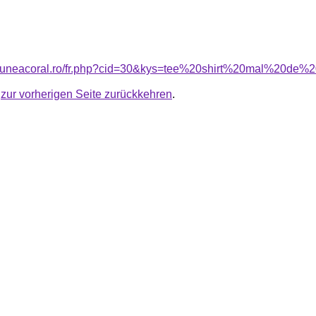
nsiuneacoral.ro/fr.php?cid=30&kys=tee%20shirt%20mal%20d
u
zur vorherigen Seite zurückkehren
.