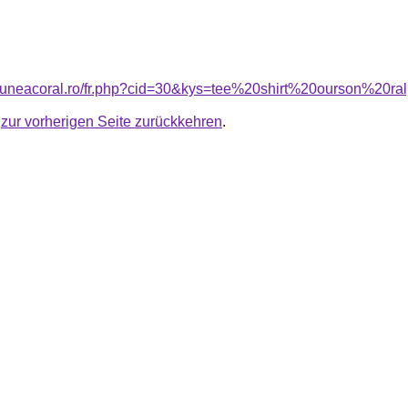
nsiuneacoral.ro/fr.php?cid=30&kys=tee%20shirt%20ourson%20r
u
zur vorherigen Seite zurückkehren
.