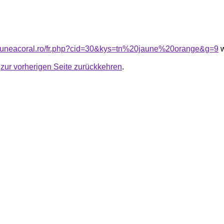
siuneacoral.ro/fr.php?cid=30&kys=tn%20jaune%20orange&g=9
w
u
zur vorherigen Seite zurückkehren
.