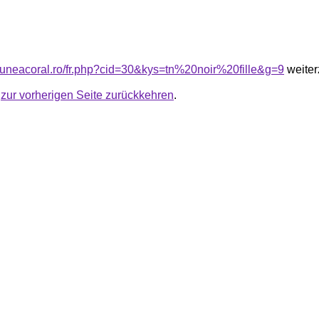
siuneacoral.ro/fr.php?cid=30&kys=tn%20noir%20fille&g=9
weiter
u
zur vorherigen Seite zurückkehren
.