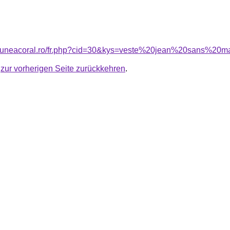
nsiuneacoral.ro/fr.php?cid=30&kys=veste%20jean%20sans%
u
zur vorherigen Seite zurückkehren
.