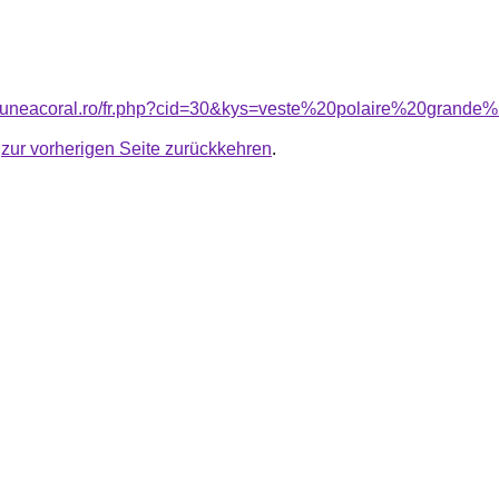
siuneacoral.ro/fr.php?cid=30&kys=veste%20polaire%20grande
u
zur vorherigen Seite zurückkehren
.