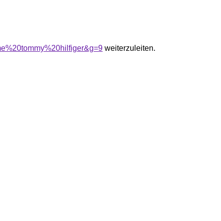
mme%20tommy%20hilfiger&g=9
weiterzuleiten.