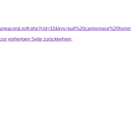
nsiuneacoral.ro/fr.php?cid=32&kys=pull%20camionneur%20ho
u
zur vorherigen Seite zurückkehren
.