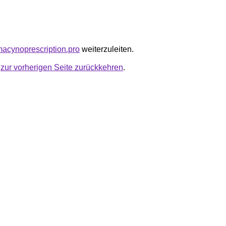
rmacynoprescription.pro
weiterzuleiten.
u
zur vorherigen Seite zurückkehren
.