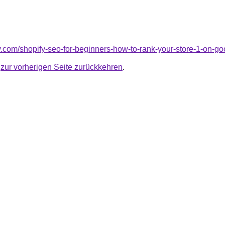
lv.com/shopify-seo-for-beginners-how-to-rank-your-store-1-on-go
u
zur vorherigen Seite zurückkehren
.