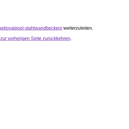
l.net/ovalpool-stahlwandbecken/
weiterzuleiten.
u
zur vorherigen Seite zurückkehren
.