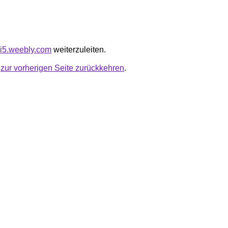
vxi5.weebly.com
weiterzuleiten.
u
zur vorherigen Seite zurückkehren
.