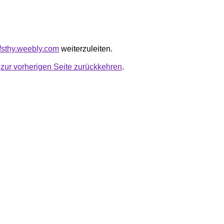
bfsthy.weebly.com
weiterzuleiten.
u
zur vorherigen Seite zurückkehren
.